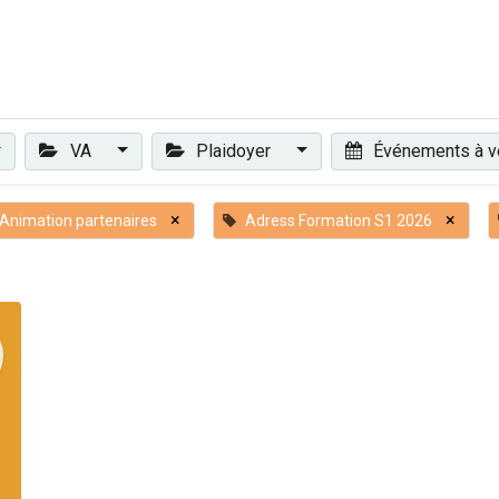
Plaidoyer
Renforcer et accompagner
Actualités
Les 
VA
Plaidoyer
Événements à v
×
×
nimation partenaires
Adress Formation S1 2026