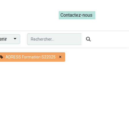
ateliers du Parcours ADRESS [mai-juin 2026]
Contactez-nous​​
enir
×
ADRESS Formation S22025