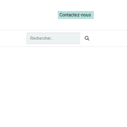
ateliers du Parcours ADRESS [mai-juin 2026]
Contactez-nous​​