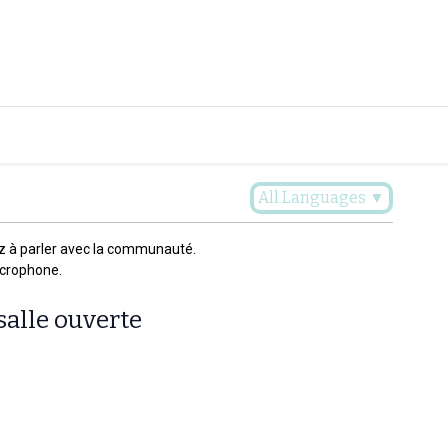
Plaidoyer
Renforcer et accompagner
Actualités
Les 
All Languages
▼
z à parler avec la communauté.
icrophone.
salle ouverte