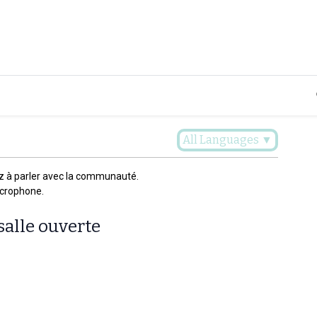
Plaidoyer
Renforcer et accompagner
Actualités
Les 
All Languages
▼
z à parler avec la communauté.
icrophone.
salle ouverte