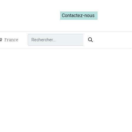
ateliers du Parcours ADRESS [mai-juin 2026]
Contactez-nous​​
France