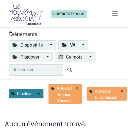
Contactez-nous​​
Événements
Dispositifs
VA
Plaidoyer
Ce mois
×
ADRESS
×
ADRESS
×
Plaidoyer
Réunion
Commission
d'accueil
Aucun événement trouvé.