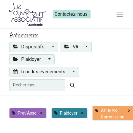
Contactez-nous​​
Événements
Dispositifs
VA
Plaidoyer
Tous les événements
×
ADRESS
×
×
Prev'Asso
Plaidoyer
Commission