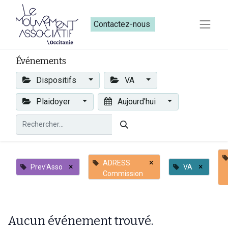
Contactez-nous​​
Événements
Dispositifs
VA
Plaidoyer
Aujourd'hui
×
ADRESS
×
×
Prev'Asso
VA
Commission
Aucun événement trouvé.