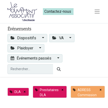
Contactez-nous​​
Événements
Dispositifs
VA
Plaidoyer
Événements passés
×
×
Prestataires
ADRESS
×
DLA
DLA
Commission