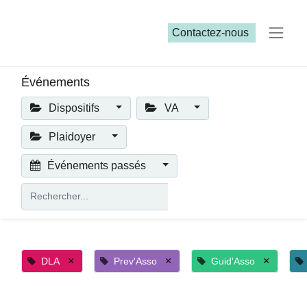
Contactez-nous​​
Événements
Dispositifs
VA
Plaidoyer
Événements passés
×
×
×
DLA
Prev'Asso
Guid'Asso