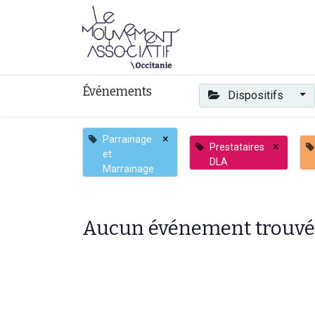
Faire mouvement
Événements
Dispositifs
×
Parrainage
×
Prestataires
et
DLA
Marrainage
Aucun événement trouvé