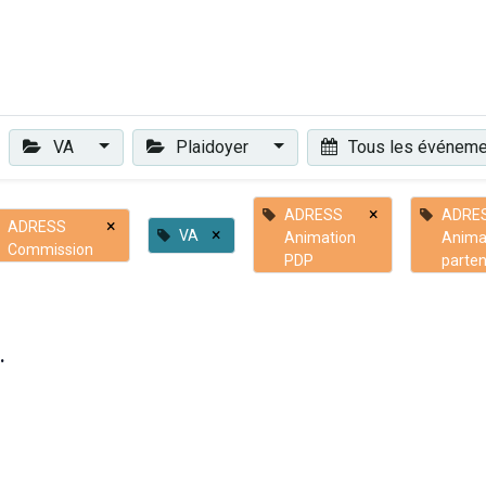
Plaidoyer
Renforcer et accompagner
Actualités
Les 
VA
Plaidoyer
Tous les événem
×
ADRESS
ADRE
×
ADRESS
×
VA
Animation
Anima
Commission
PDP
parten
.