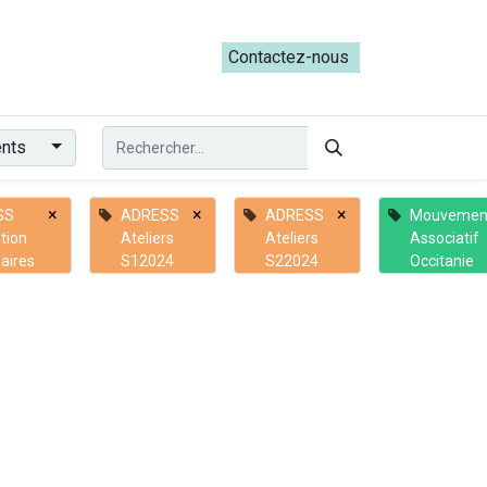
ateliers du Parcours ADRESS [mai-juin 2026]
Contactez-nous​​
ents
×
×
×
SS
ADRESS
ADRESS
Mouvemen
tion
Ateliers
Ateliers
Associatif
aires
S12024
S22024
Occitanie