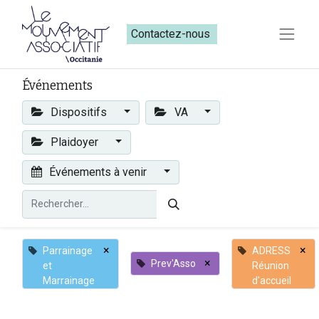
Contactez-nous​​
Événements
Dispositifs
VA
Plaidoyer
Événements à venir
×
×
Parrainage
ADRESS
×
Prev'Asso
et
Réunion
Marrainage
d'accueil