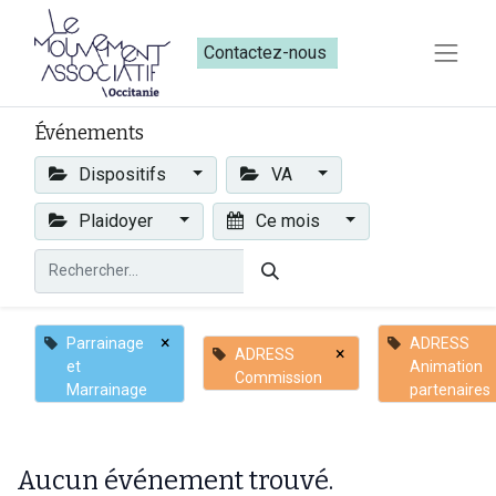
Contactez-nous​​
Événements
Dispositifs
VA
Plaidoyer
Ce mois
×
Parrainage
ADRESS
×
ADRESS
et
Animation
Commission
Marrainage
partenaires
Aucun événement trouvé.