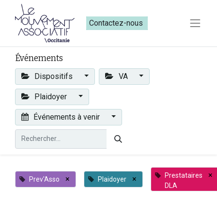
Contactez-nous​​
Événements
Dispositifs
VA
Plaidoyer
Événements à venir
×
Prestataires
×
×
Prev'Asso
Plaidoyer
DLA