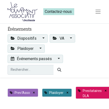
Contactez-nous​​
Événements
Dispositifs
VA
Plaidoyer
Événements passés
×
Prestataires
×
×
Prev'Asso
Plaidoyer
DLA