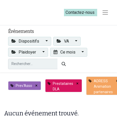
Contactez-nous​​
Événements
Dispositifs
VA
Plaidoyer
Ce mois
ADRESS
×
Prestataires
×
Prev'Asso
Animation
DLA
partenaires
Aucun événement trouvé.