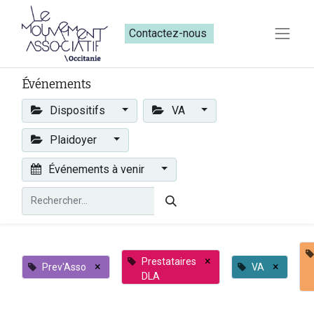
Contactez-nous​​
Événements
Dispositifs
VA
Plaidoyer
Événements à venir
×
Prestataires
×
×
Prev'Asso
VA
DLA