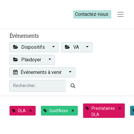
Contactez-nous​​
Événements
Dispositifs
VA
Plaidoyer
Événements à venir
×
Prestataires
×
×
DLA
Guid'Asso
DLA