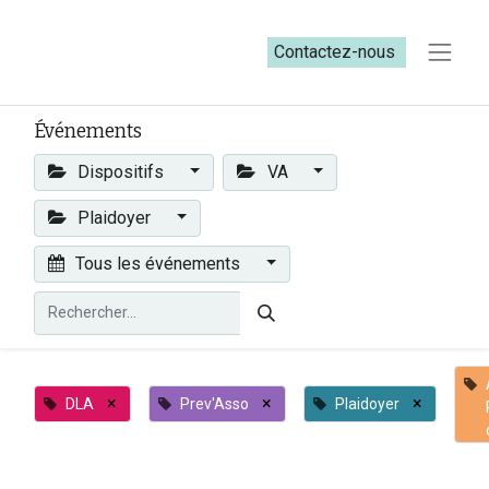
Contactez-nous​​
Événements
Dispositifs
VA
Plaidoyer
Tous les événements
×
×
×
DLA
Prev'Asso
Plaidoyer