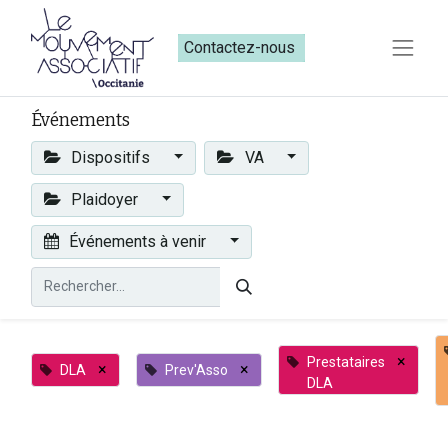
Contactez-nous​​
Événements
Dispositifs
VA
Plaidoyer
Événements à venir
×
Prestataires
×
×
DLA
Prev'Asso
DLA