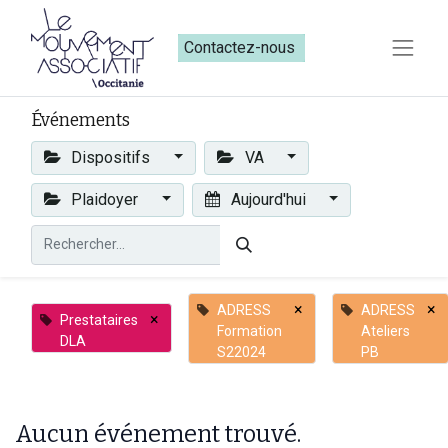
Contactez-nous​​
Événements
Dispositifs
VA
Plaidoyer
Aujourd'hui
×
×
ADRESS
ADRESS
×
Prestataires
Formation
Ateliers
DLA
S22024
PB
Aucun événement trouvé.