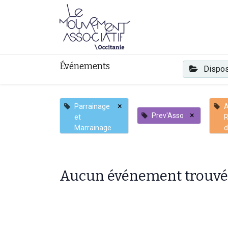
Faire mouvement
Événements
Dispos
×
Parrainage
×
Prev'Asso
et
R
Marrainage
d
Aucun événement trouvé