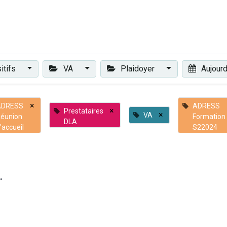
Plaidoyer
Renforcer et accompagner
Actualités
Les 
itifs
VA
Plaidoyer
Aujourd
×
ADRESS
ADRESS
×
Prestataires
×
VA
éunion
Formation
DLA
'accueil
S22024
.