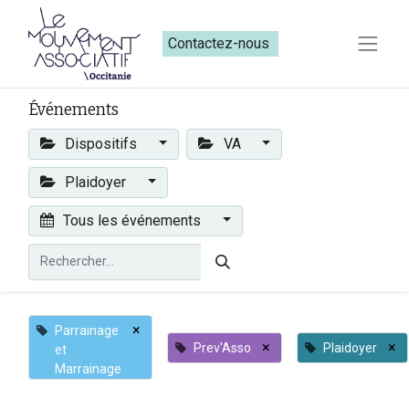
Contactez-nous​​
Événements
Dispositifs
VA
Plaidoyer
Tous les événements
×
Parrainage
×
×
Prev'Asso
Plaidoyer
et
Marrainage