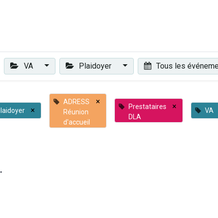
Plaidoyer
Renforcer et accompagner
Actualités
Les 
VA
Plaidoyer
Tous les événem
×
ADRESS
×
Prestataires
×
laidoyer
VA
Réunion
DLA
d'accueil
.