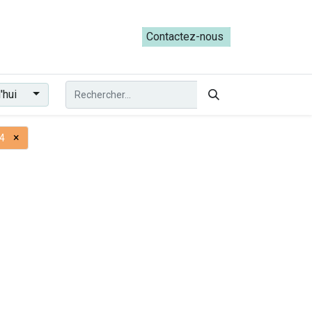
ateliers du Parcours ADRESS [mai-juin 2026]
Contactez-nous​​
'hui
×
4