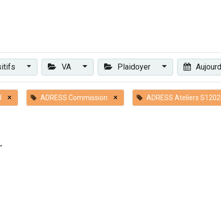
Plaidoyer
Renforcer et accompagner
Actualités
Les 
itifs
VA
Plaidoyer
Aujourd
×
×
l
ADRESS Commission
ADRESS Ateliers S1202
.