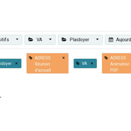
Plaidoyer
Renforcer et accompagner
Actualités
Les 
itifs
VA
Plaidoyer
Aujourd
×
ADRESS
ADRESS
×
×
aidoyer
VA
Réunion
Animation
d'accueil
PDP
.