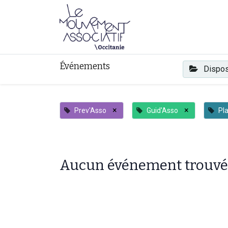
Faire mouvement
Événements
Dispos
×
×
Prev'Asso
Guid'Asso
Pl
Aucun événement trouvé