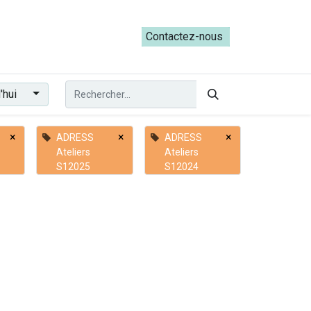
ateliers du Parcours ADRESS [mai-juin 2026]
Contactez-nous​​
'hui
×
×
×
ADRESS
ADRESS
Ateliers
Ateliers
S12025
S12024