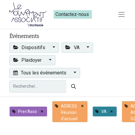
Contactez-nous​​
Événements
Dispositifs
VA
Plaidoyer
Tous les événements
×
ADRESS
A
×
×
Prev'Asso
VA
Réunion
At
d'accueil
S