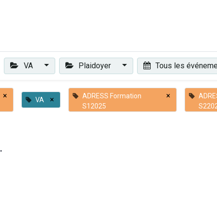
Plaidoyer
Renforcer et accompagner
Actualités
Les 
VA
Plaidoyer
Tous les événem
×
×
ADRESS Formation
ADRE
×
VA
S12025
S220
.