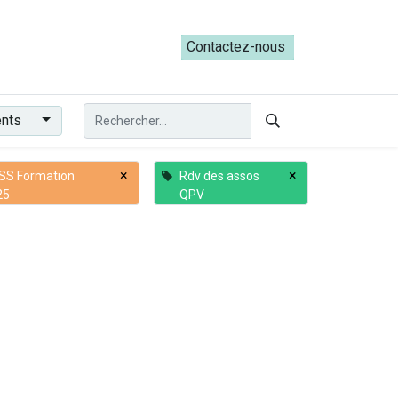
ateliers du Parcours ADRESS [mai-juin 2026]
Contactez-nous​​
ents
×
×
SS Formation
Rdv des assos
25
QPV