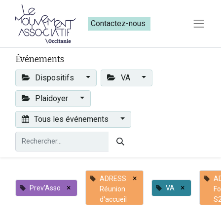
Contactez-nous​​
Événements
Dispositifs
VA
Plaidoyer
Tous les événements
×
ADRESS
A
×
×
Prev'Asso
VA
Réunion
Fo
d'accueil
S