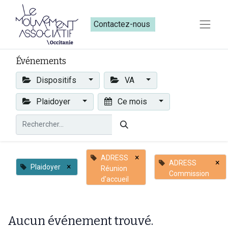
Contactez-nous​​
Événements
Dispositifs
VA
Plaidoyer
Ce mois
×
ADRESS
×
ADRESS
×
Plaidoyer
Réunion
Commission
d'accueil
Aucun événement trouvé.