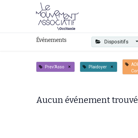
Faire mouvement
Événements
Dispositifs
AD
×
×
Prev'Asso
Plaidoyer
Co
Aucun événement trouvé