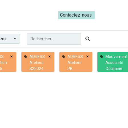
ateliers du Parcours ADRESS [mai-juin 2026]
Contactez-nous​​
enir
×
×
×
SS
ADRESS
ADRESS
Mouvement
tion
Ateliers
Ateliers
Associatif
5
S22024
PB
Occitanie