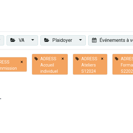
Plaidoyer
Renforcer et accompagner
Actualités
Les 
VA
Plaidoyer
Événements à v
×
×
ADRESS
ADRESS
ADRE
×
RESS
Accueil
Ateliers
Forma
mmission
individuel
S12024
S2202
.