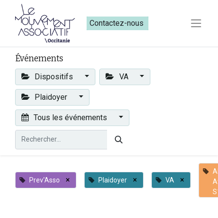
Contactez-nous​​
Événements
Dispositifs
VA
Plaidoyer
Tous les événements
A
×
×
×
Prev'Asso
Plaidoyer
VA
A
S