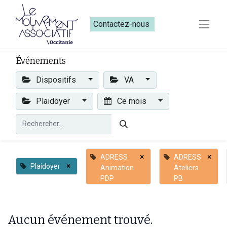
Contactez-nous​​
Événements
Dispositifs
VA
Plaidoyer
Ce mois
×
×
ADRESS
ADRESS
×
Plaidoyer
Animation
Ateliers
PDP
PB
Aucun événement trouvé.