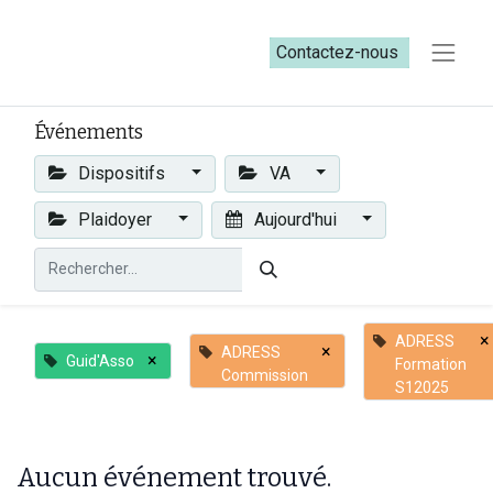
Contactez-nous​​
Événements
Dispositifs
VA
Plaidoyer
Aujourd'hui
×
ADRESS
×
ADRESS
×
Guid'Asso
Formation
Commission
S12025
Aucun événement trouvé.