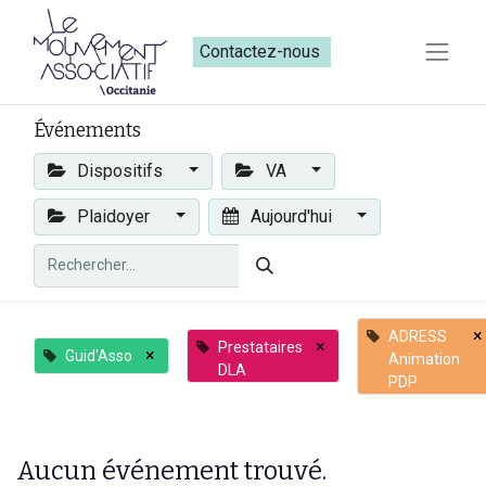
Contactez-nous​​
Événements
Dispositifs
VA
Plaidoyer
Aujourd'hui
×
ADRESS
×
Prestataires
×
Guid'Asso
Animation
DLA
PDP
Aucun événement trouvé.