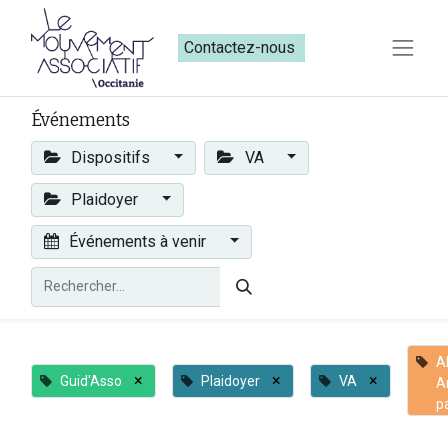
Contactez-nous​​
Événements
Dispositifs
VA
Plaidoyer
Événements à venir
A
×
×
×
Guid'Asso
Plaidoyer
VA
A
p