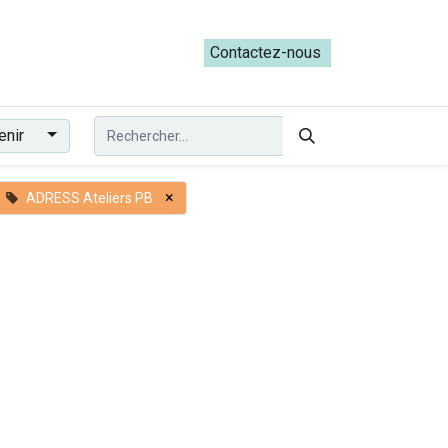
ateliers du Parcours ADRESS [mai-juin 2026]
Contactez-nous​​
enir
×
ADRESS Ateliers PB