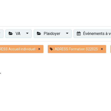
Plaidoyer
Renforcer et accompagner
Actualités
Les 
VA
Plaidoyer
Événements à v
×
×
ESS Accueil individuel
ADRESS Formation S22025
.