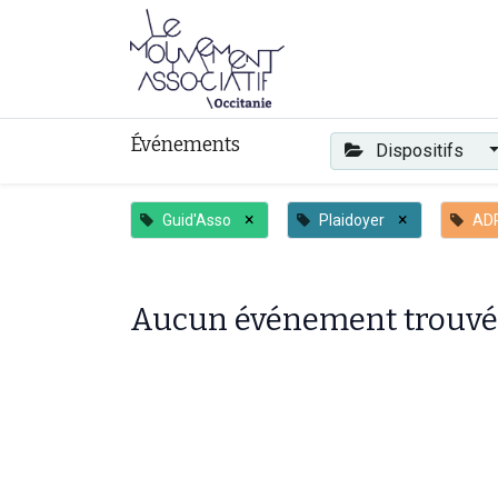
Faire mouvement
Événements
Dispositifs
×
×
Guid'Asso
Plaidoyer
ADR
Aucun événement trouvé