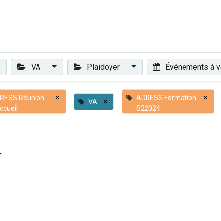
Plaidoyer
Renforcer et accompagner
Actualités
Les 
VA
Plaidoyer
Événements à v
×
×
RESS Réunion
ADRESS Formation
×
VA
ccueil
S22024
.