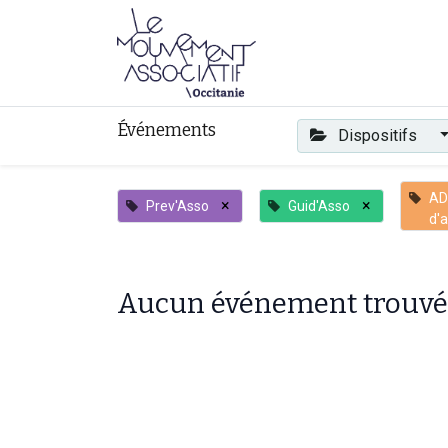
Faire mouvement
Événements
Dispositifs
AD
×
×
Prev'Asso
Guid'Asso
d'a
Aucun événement trouvé