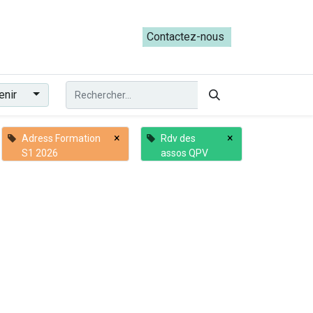
ateliers du Parcours ADRESS [mai-juin 2026]
Contactez-nous​​
enir
×
×
Adress Formation
Rdv des
S1 2026
assos QPV