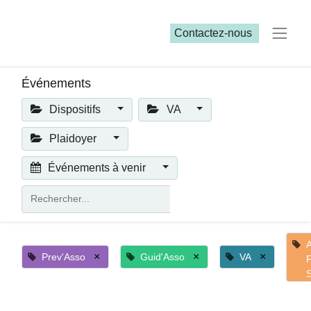
Contactez-nous​​
Événements
Dispositifs
VA
Plaidoyer
Événements à venir
×
×
×
Prev'Asso
Guid'Asso
VA
F