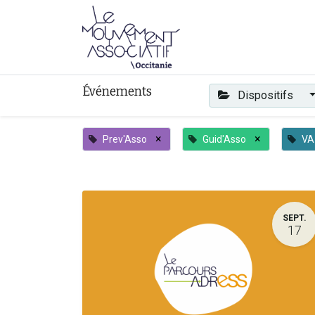
Faire mouvement
Événements
Dispositifs
×
×
Prev'Asso
Guid'Asso
VA
SEPT.
17