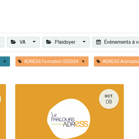
Plaidoyer
Renforcer et accompagner
Actualités
Les 
VA
Plaidoyer
Événements à v
×
×
ADRESS Formation S22024
ADRESS Animatio
OCT.
08