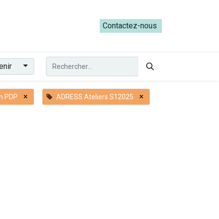
ateliers du Parcours ADRESS [mai-juin 2026]
Contactez-nous​​
enir
×
×
n PDP
ADRESS Ateliers S12025