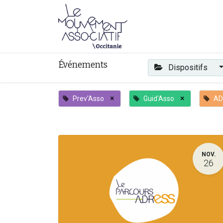
Faire mouvement
Événements
Dispositifs
×
×
Prev'Asso
Guid'Asso
AD
NOV.
26