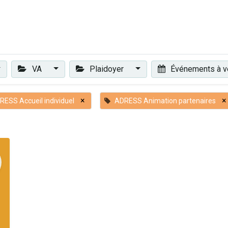
Plaidoyer
Renforcer et accompagner
Actualités
Les 
VA
Plaidoyer
Événements à v
×
×
RESS Accueil individuel
ADRESS Animation partenaires