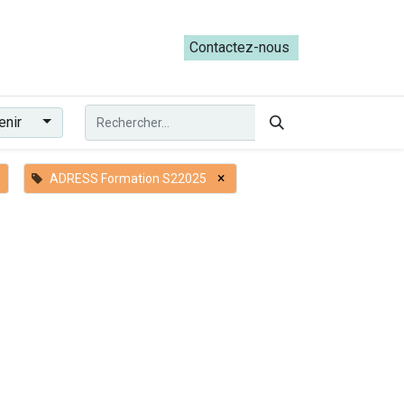
ateliers du Parcours ADRESS [mai-juin 2026]
Contactez-nous​​
enir
×
ADRESS Formation S22025