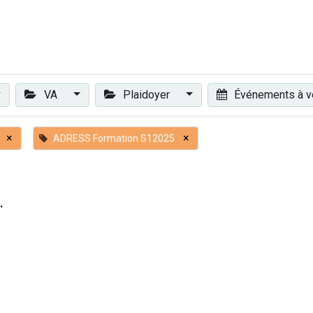
Plaidoyer
Renforcer et accompagner
Actualités
Les 
VA
Plaidoyer
Événements à v
×
×
ADRESS Formation S12025
.