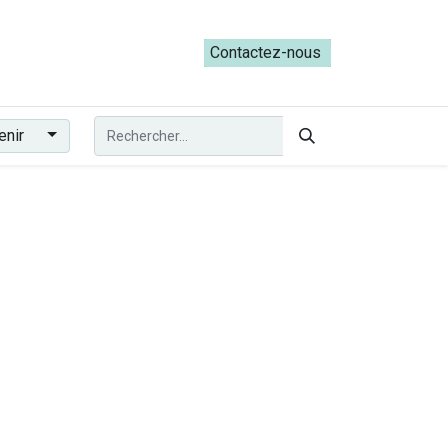
ateliers du Parcours ADRESS [mai-juin 2026]
Contactez-nous​​
enir