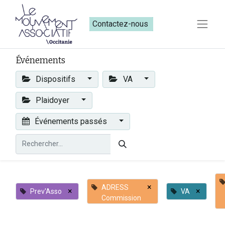
Contactez-nous​​
Événements
Dispositifs
VA
Plaidoyer
Événements passés
×
ADRESS
×
×
Prev'Asso
VA
Commission