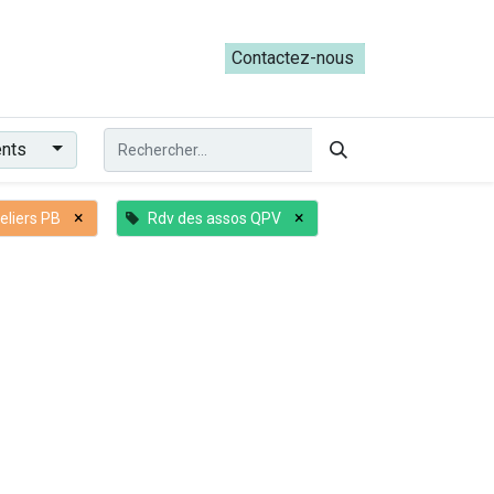
ateliers du Parcours ADRESS [mai-juin 2026]
Contactez-nous​​
ents
×
×
liers PB
Rdv des assos QPV