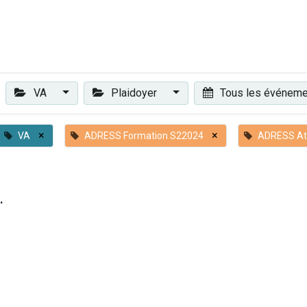
Plaidoyer
Renforcer et accompagner
Actualités
Les 
VA
Plaidoyer
Tous les événem
×
×
VA
ADRESS Formation S22024
ADRESS Ate
.