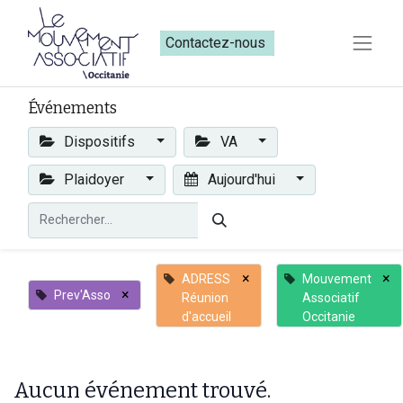
Contactez-nous​​
Événements
Dispositifs
VA
Plaidoyer
Aujourd'hui
×
×
ADRESS
Mouvement
×
Prev'Asso
Réunion
Associatif
d'accueil
Occitanie
Aucun événement trouvé.