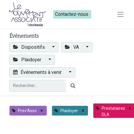
Contactez-nous​​
Événements
Dispositifs
VA
Plaidoyer
Événements à venir
×
Prestataires
×
×
Prev'Asso
Plaidoyer
DLA