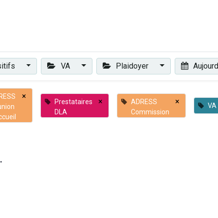
Plaidoyer
Renforcer et accompagner
Actualités
Les 
itifs
VA
Plaidoyer
Aujourd
×
RESS
×
×
Prestataires
ADRESS
VA
union
DLA
Commission
ccueil
.