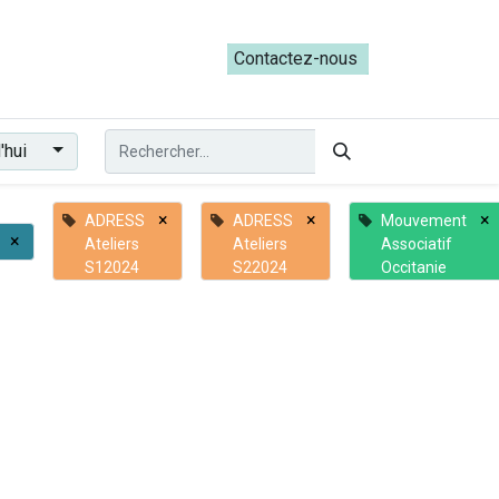
ateliers du Parcours ADRESS [mai-juin 2026]
Contactez-nous​​
'hui
×
×
×
ADRESS
ADRESS
Mouvement
×
Ateliers
Ateliers
Associatif
S12024
S22024
Occitanie