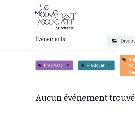
Faire mouvement
Événements
Dispos
AD
×
×
Prev'Asso
Plaidoyer
Ré
d'a
Aucun événement trouvé