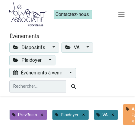
Contactez-nous​​
Événements
Dispositifs
VA
Plaidoyer
Événements à venir
A
×
×
×
Prev'Asso
Plaidoyer
VA
F
S