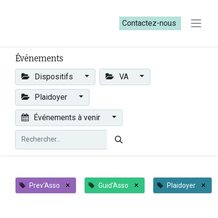
Contactez-nous​​
Événements
Dispositifs
VA
Plaidoyer
Événements à venir
×
×
×
Prev'Asso
Guid'Asso
Plaidoyer