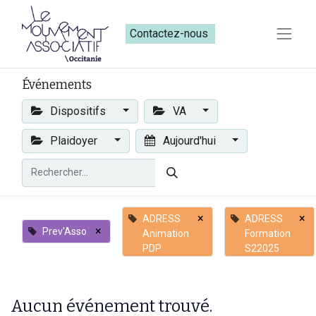
Contactez-nous​​
Événements
Dispositifs
VA
Plaidoyer
Aujourd'hui
×
×
ADRESS
ADRESS
×
Prev'Asso
Animation
Formation
PDP
S22025
Aucun événement trouvé.