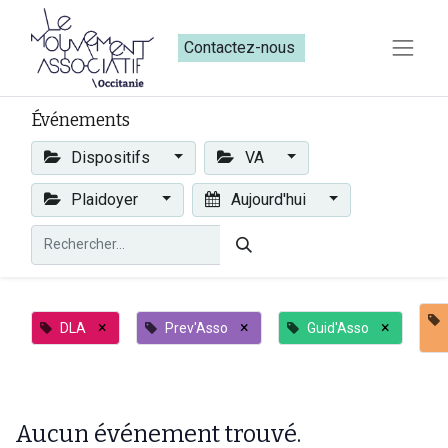
Contactez-nous​​
Événements
Dispositifs
VA
Plaidoyer
Aujourd'hui
×
×
×
DLA
Prev'Asso
Guid'Asso
Aucun événement trouvé.