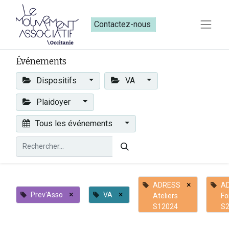
Contactez-nous​​
Événements
Dispositifs
VA
Plaidoyer
Tous les événements
×
ADRESS
A
×
×
Prev'Asso
VA
Ateliers
Fo
S12024
S